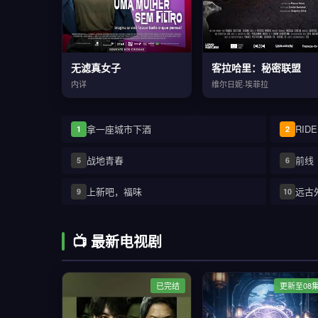
无滤真女子
客拉哈里：秘密联盟
内详
维尔日妮·埃菲拉
拿一座城市下酒
1
2
战地青春
前线
5
6
上新吧，福味
远古
9
10
📺 最新电视剧
已完结
更新至08