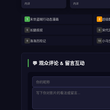
内详
内详
末世盗贼行动态漫画
超级
1
2
长腿叔叔
宋代
5
6
洛洛历险记
小马
9
10
💬 观众评论 & 留言互动