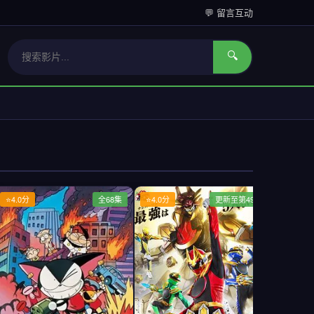
💬 留言互动
🔍
⭐4.0分
全68集
⭐4.0分
更新至第49集
⭐4.0分