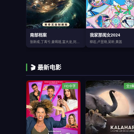
南部档案
我家那闺女2024
张新成,丁禹兮,姜珮瑶,富大龙,刘令姿
柳岩,卢昱晓,吴昕,黄菡
🎬 最新电影
HD中字
全3