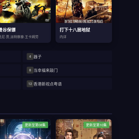
曼谷保镖
打下十八层地狱
托尼·贾,派特察泰·王卡姆劳
内详
器子
4
当幸福来敲门
8
香港新视点粤语
12
更新至第08集
更新至第10集