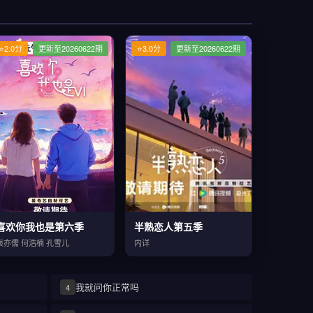
⭐2.0分
更新至20260622期
⭐3.0分
更新至20260622期
喜欢你我也是第六季
半熟恋人第五季
辰亦儒 何浩楠 孔雪儿
内详
我就问你正常吗
4