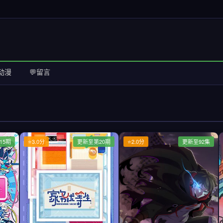
动漫
💬留言
15期
⭐3.0分
更新至第20期
⭐2.0分
更新至92集