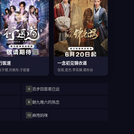
行医道
一念初见锦衣谣
张子健,刘美彤,于歆童
张南,查杰,李奕臻,葛秋谷
百步回首君已远
4
朝九晚六的热恋
8
麻甩妈咪
12