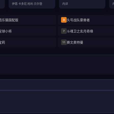
伊恩·卡多尼,哈利·贝尔登
内详
酷乐猫国配版
头号战队豪兽者
3
足球小将
斗魂卫之玄月奇缘
7
宝莉
赛文奥特曼
11