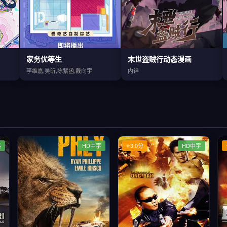
家务优等生
末世盗贼行动态漫画
李维嘉,吴昕,陈紫函,戴向宇
内详
集
HD中字
⭐3.0分
HD中字