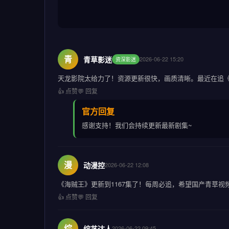
青
青草影迷
2026-06-22 15:20
资深影迷
天龙影院太给力了！资源更新很快，画质清晰。最近在追
👍 点赞
💬 回复
官方回复
感谢支持！我们会持续更新最新剧集~
漫
动漫控
2026-06-22 12:08
《海贼王》更新到1167集了！每周必追，希望国产青草视
👍 点赞
💬 回复
综
综艺达人
2026-06-22 09:45