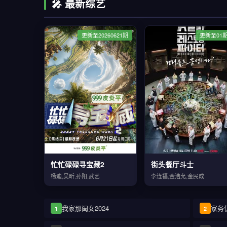
🎤 最新综艺
更新至20260621期
更新至01
忙忙碌碌寻宝藏2
街头餐厅斗士
杨迪,吴昕,孙阳,武艺
李连福,金浩允,金民成
我家那闺女2024
家务
1
2