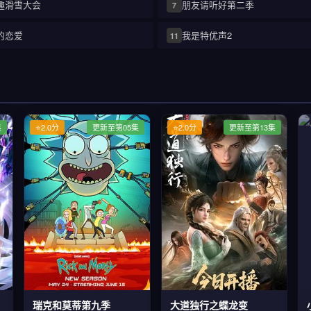
趣滑雪大会
朋友请听好第二季
7
的恋爱
我是特优声2
11
集
⭐2.0分
更新至第05集
⭐2.0分
更新至第13集
瑞克和莫蒂第九季
大道独行之蝶龙变