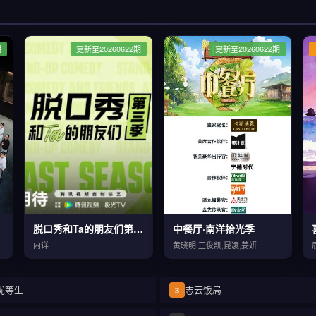
期
更新至20260622期
更新至20260622期
脱口秀和Ta的朋友们第三季
中餐厅·南洋拾光季
内详
黄晓明,王俊凯,昆凌,姜妍
优等生
志云饭局
3