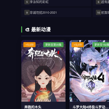
李泳知的彩虹
超有
5
6
非诚勿扰2010-2021
机智
9
10
🎨 最新动漫
⭐5.0分
更新至第05集
⭐5.0分
更新至192
奔跑的木头
斗罗大陆4终极斗罗动态漫画