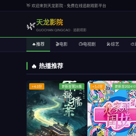
👋 欢迎来到天龙影院 - 免费在线追剧观影平台
天龙影院
🌿
GUOCHAN QINGCAO · 追剧观影
🔥推荐
🎬电影
📺电视剧
🎤综艺

🔥 热播推荐
⭐4.0分
更新至第26集
⭐5.0分
更新至202410