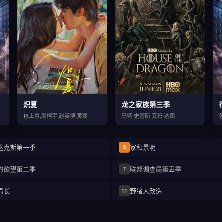
炽夏
龙之家族第三季
包上恩,周柯宇,赵英博,黄奕
马特·史密斯,艾玛·达西
达克斯第一季
家和景明
3
的欲望第二季
联邦调查局第五季
7
局长
野猪大改造
11