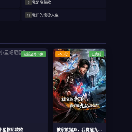
我是隐藏款
8
我们的滚烫人生
12
更新至第05集
⭐5.0分
已完结
小星帽尼欧欧
被家族抛弃，我觉醒九亿属性点