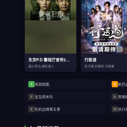
东京P.D.警视厅宣传2系第二季
行医道
福士苍汰,绪形直人
张子健,刘美彤,于歆童
南部档案
斯巴
1
2
宝岛西米乐
黑暗
5
6
危机边缘第五季
执行
9
10