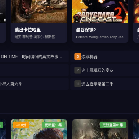
逃出卡拉哈里
曼谷保镖2
瑞安·菲利普,埃米尔·赫斯基
Petchtai Wongkamlao,Tony Jaa
RIDE ON TIME：时间编织的真实故事第三季
炼狱机器
3
史上最糟糕的室友
7
外星人第六季
远古启示录第二季
11
集
⭐3.0分
更新至13集
更新至第01集