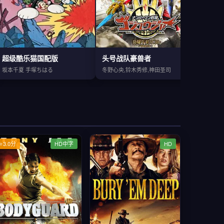
超级酷乐猫国配版
头号战队豪兽者
探险活
坂本千夏 手塚ちはる
冬野心央,铃木秀修,神田圣司
杰里米·
⭐3.0分
HD中字
HD