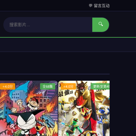
💬 留言互动
🔍
⭐4.0分
全68集
⭐4.0分
更新至第49集
⭐4.0分