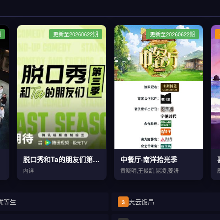
期
更新至20260622期
更新至20260622期
脱口秀和Ta的朋友们第三季
中餐厅·南洋拾光季
内详
黄晓明,王俊凯,昆凌,姜妍
优等生
志云饭局
3