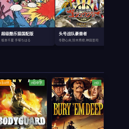
超级酷乐猫国配版
头号战队豪兽者
探险活
坂本千夏 手塚ちはる
冬野心央,铃木秀修,神田圣司
杰里米·
⭐3.0分
HD中字
HD