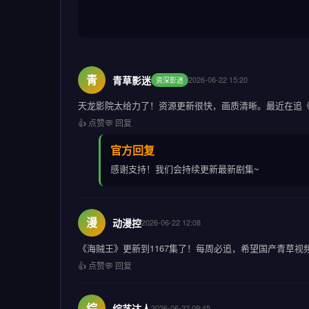
青
青草影迷
2026-06-22 15:20
资深影迷
天龙影院太给力了！资源更新很快，画质清晰。最近在追
👍 点赞
💬 回复
官方回复
感谢支持！我们会持续更新最新剧集~
漫
动漫控
2026-06-22 12:08
《海贼王》更新到1167集了！每周必追，希望国产青草视
👍 点赞
💬 回复
综
综艺达人
2026-06-22 09:45