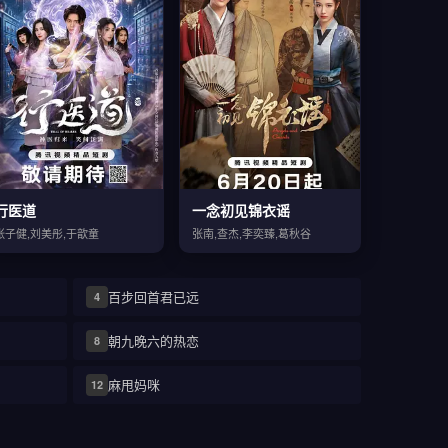
行医道
一念初见锦衣谣
张子健,刘美彤,于歆童
张南,查杰,李奕臻,葛秋谷
百步回首君已远
4
朝九晚六的热恋
8
麻甩妈咪
12