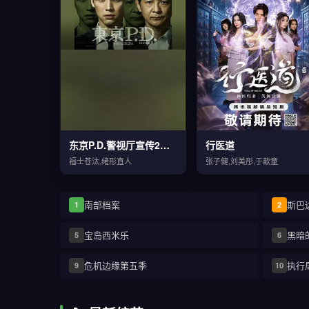
东京P.D.警视厅宣传2系第二季
行医道
福士苍汰,绪形直人
张子健,刘美彤,于歆童
南部档案
斯巴
1
2
宝岛西米乐
黑暗
5
6
危机边缘第五季
执行
9
10