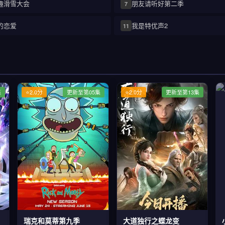
趣滑雪大会
朋友请听好第二季
7
的恋爱
我是特优声2
11
集
⭐2.0分
更新至第05集
⭐2.0分
更新至第13集
瑞克和莫蒂第九季
大道独行之蝶龙变