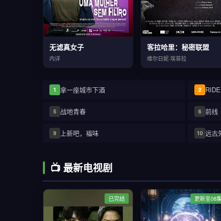
无滤真女子
客拉哈里：秘密联盟
内详
维尔日妮·埃菲拉
拿一座城市下酒
1
2
战地青春
前线
5
6
上新吧，福味
远古
9
10
📺 最新电视剧
已完结
更新至08