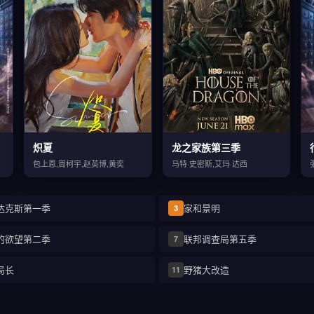
炽夏
龙之家族第三季
包上恩,周柯宇,赵英博,黄奕
马特·史密斯,艾玛·达西
达克斯第一季
家和景明
3
的欲望第二季
联邦调查局第五季
7
局长
野猪大改造
11