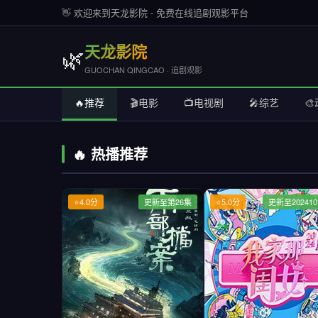
👋 欢迎来到天龙影院 - 免费在线追剧观影平台
天龙影院
🌿
GUOCHAN QINGCAO · 追剧观影
🔥推荐
🎬电影
📺电视剧
🎤综艺

🔥 热播推荐
⭐4.0分
更新至第26集
⭐5.0分
更新至202410