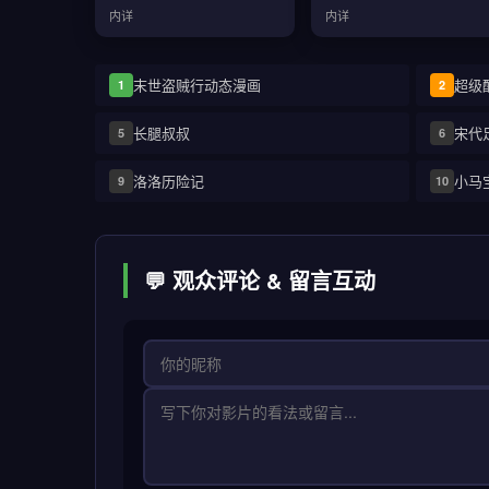
内详
内详
末世盗贼行动态漫画
超级
1
2
长腿叔叔
宋代
5
6
洛洛历险记
小马
9
10
💬 观众评论 & 留言互动