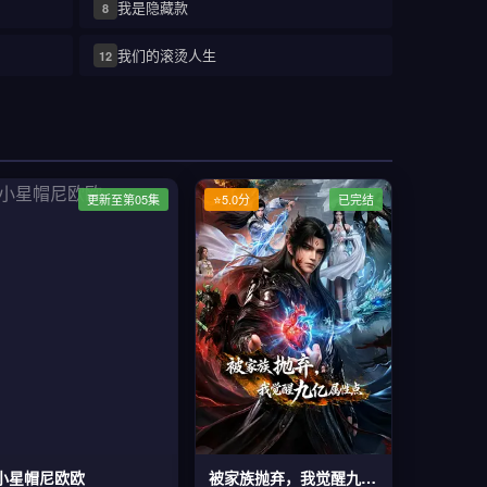
我是隐藏款
8
我们的滚烫人生
12
更新至第05集
⭐5.0分
已完结
小星帽尼欧欧
被家族抛弃，我觉醒九亿属性点