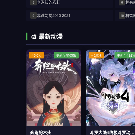
李泳知的彩虹
超有
5
6
非诚勿扰2010-2021
机智
9
10
🎨 最新动漫
⭐5.0分
更新至第05集
⭐5.0分
更新至192
奔跑的木头
斗罗大陆4终极斗罗动态漫画