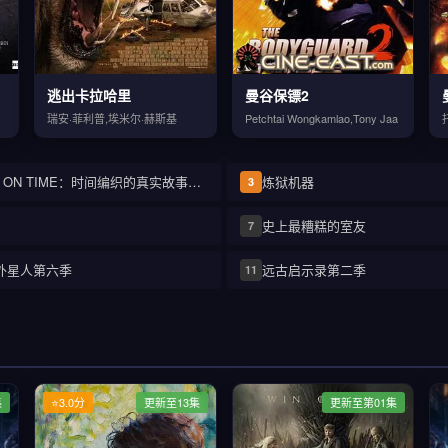
逃出卡拉哈里
曼谷保镖2
瑞安·菲利普,埃米尔·赫斯基
Petchtai Wongkamlao,Tony Jaa
RIDE ON TIME：时间编织的真实故事第三季
炼狱机器
3
史上最糟糕的室友
7
外星人第六季
远古启示录第二季
11
集
⭐3.0分
更新至13集
更新至第01集