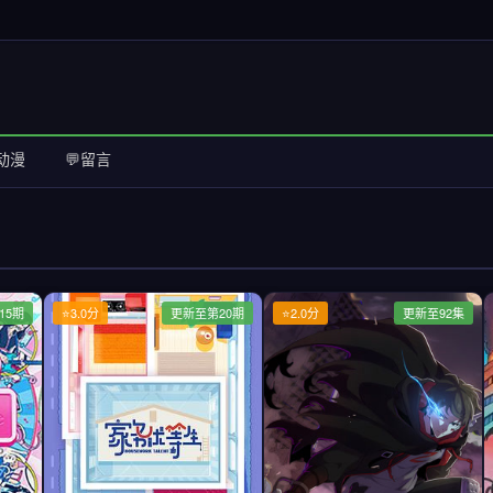
动漫
💬留言
15期
⭐3.0分
更新至第20期
⭐2.0分
更新至92集