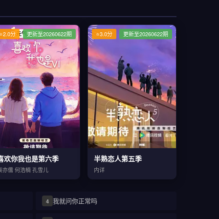
⭐2.0分
更新至20260622期
⭐3.0分
更新至20260622期
喜欢你我也是第六季
半熟恋人第五季
辰亦儒 何浩楠 孔雪儿
内详
我就问你正常吗
4