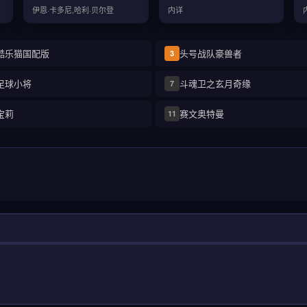
伊恩·卡多尼,哈利·贝尔登
内详
酷乐猫国配版
头号战队豪兽者
3
足球小将
斗魂卫之玄月奇缘
7
宝莉
赛文奥特曼
11