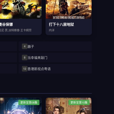
曼谷保镖
打下十八层地狱
托尼·贾,派特察泰·王卡姆劳
内详
器子
4
当幸福来敲门
8
香港新视点粤语
12
更新至第08集
更新至第10集