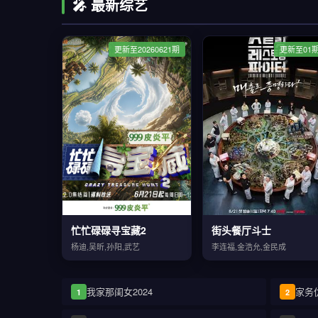
🎤 最新综艺
更新至20260621期
更新至01
忙忙碌碌寻宝藏2
街头餐厅斗士
杨迪,吴昕,孙阳,武艺
李连福,金浩允,金民成
我家那闺女2024
家务
1
2