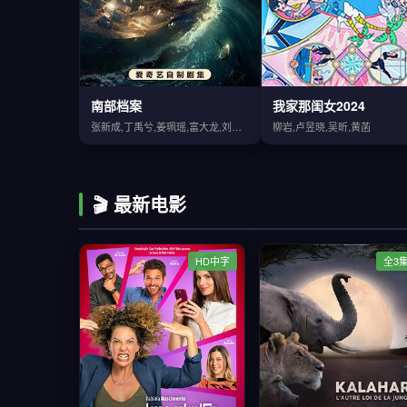
南部档案
我家那闺女2024
张新成,丁禹兮,姜珮瑶,富大龙,刘令姿
柳岩,卢昱晓,吴昕,黄菡
🎬 最新电影
HD中字
全3