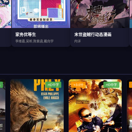
家务优等生
末世盗贼行动态漫画
李维嘉,吴昕,陈紫函,戴向宇
内详
集
HD中字
⭐3.0分
HD中字